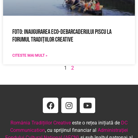
Foto: Inaugurarea eco-debarcaderului Piscu la
Forumul Tradițiilor Creative
CITESTE MAI MULT »
1
2
România Tradițiilor Creative
este o rețea inițiată de
DC
Communication
, cu sprijinul financiar al
Administraţiei
Fondului Cultural Naţional (AFCN)
şi sub înaltul patronaj al