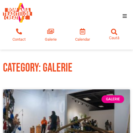
Tradiții creative
Contact
Galerie
Calendar
Comunitate
Educație
Category: Galerie
Noutăți
GALERIE