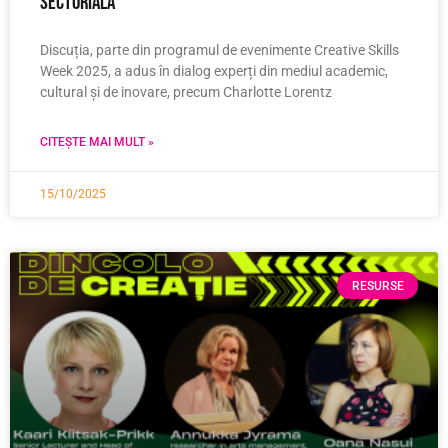
sectorială
Discuția, parte din programul de evenimente Creative Skills
Week 2025, a adus în dialog experți din mediul academic,
cultural și de inovare, precum Charlotte Lorentz
CITEȘTE MAI MULT »
15/10/2025
RESURSE