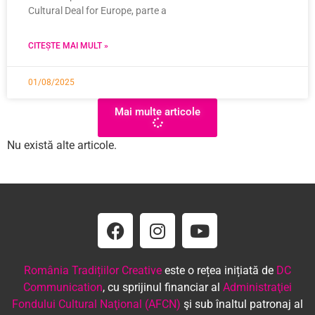
Cultural Deal for Europe, parte a
CITEȘTE MAI MULT »
01/08/2025
Mai multe articole
Nu există alte articole.
România Tradițiilor Creative
este o rețea inițiată de
DC
Communication
, cu sprijinul financiar al
Administraţiei
Fondului Cultural Naţional (AFCN)
şi sub înaltul patronaj al