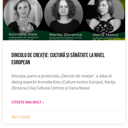
Dincolo de creație: Cultură și sănătate la nivel
european
Discuția, parte a proiectului „Dincolo de creație”, a adus în
dialog experții: Kornelia Kiss (Culture Action Europe), Rarița
Zbranca (Cluj Cultural Centre) și Oana Nasui
CITEȘTE MAI MULT »
06/11/2025