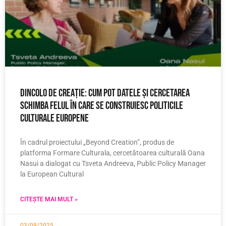
Dincolo de creație: Cum pot datele și cercetarea
schimba felul în care se construiesc politicile
culturale europene
În cadrul proiectului „Beyond Creation”, produs de
platforma Formare Culturala, cercetătoarea culturală Oana
Nasui a dialogat cu Tsveta Andreeva, Public Policy Manager
la European Cultural
CITEȘTE MAI MULT »
03/09/2025