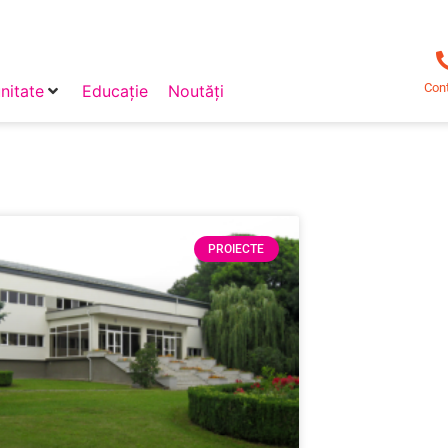
Con
itate
Educație
Noutăți
PROIECTE