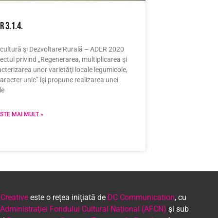
R 3.1.4.
icultură şi Dezvoltare Rurală – ADER 2020
ectul privind „Regenerarea, multiplicarea şi
cterizarea unor varietăţi locale legumicole,
aracter unic” îşi propune realizarea unei
le
ESTE MAI MULT »
 Creative
este o rețea inițiată de
DC Communication
, cu
Administraţiei Fondului Cultural Naţional (AFCN)
şi sub