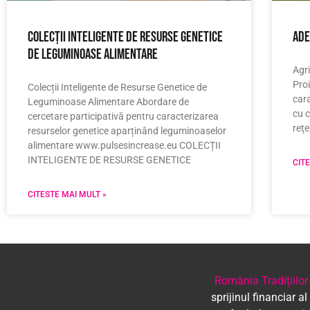
Colecții Inteligente de Resurse Genetice
ADE
de Leguminoase Alimentare
Agr
Proi
Colecții Inteligente de Resurse Genetice de
cara
Leguminoase Alimentare Abordare de
cu c
cercetare participativă pentru caracterizarea
reţe
resurselor genetice aparținând leguminoaselor
alimentare www.pulsesincrease.eu COLECȚII
INTELIGENTE DE RESURSE GENETICE
CIT
CITESTE MAI MULT »
România Tradițiilor
sprijinul financiar al