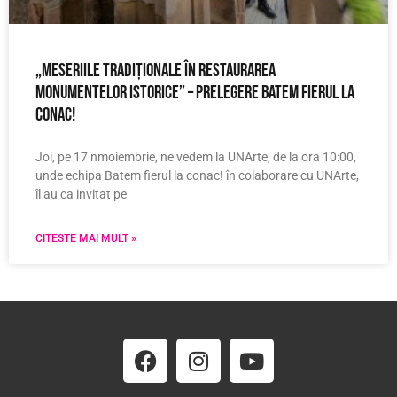
„Meseriile tradiționale în restaurarea
monumentelor istorice” – prelegere Batem Fierul la
Conac!
Joi, pe 17 nmoiembrie, ne vedem la UNArte, de la ora 10:00,
unde echipa Batem fierul la conac! în colaborare cu UNArte,
îl au ca invitat pe
CITESTE MAI MULT »