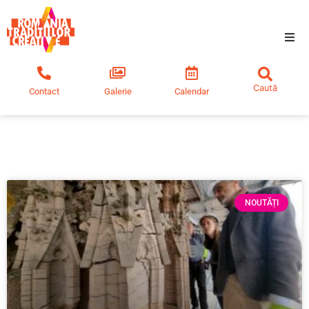
Tradiții creative
Contact
Galerie
Calendar
Comunitate
Educație
Noutăți
NOUTĂȚI