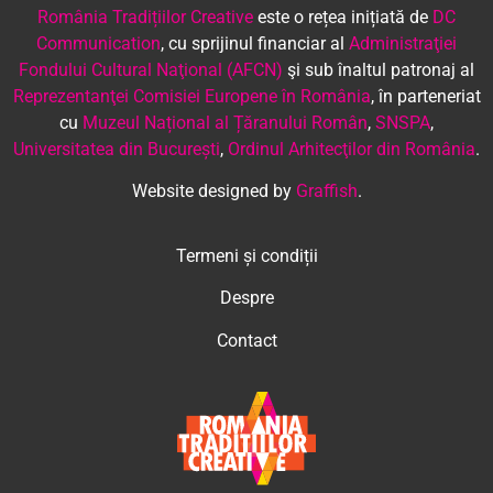
România Tradițiilor Creative
este o rețea inițiată de
DC
Communication
, cu sprijinul financiar al
Administraţiei
Fondului Cultural Naţional (AFCN)
şi sub înaltul patronaj al
Reprezentanţei Comisiei Europene în România
, în parteneriat
cu
Muzeul Național al Țăranului Român
,
SNSPA
,
Universitatea din București
,
Ordinul Arhitecţilor din România
.
Website designed by
Graffish
.
Termeni și condiții
Despre
Contact