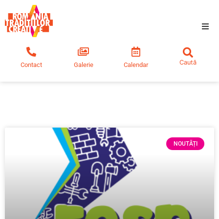
Tradiții creative
Contact
Galerie
Calendar
Comunitate
Educație
Noutăți
NOUTĂȚI