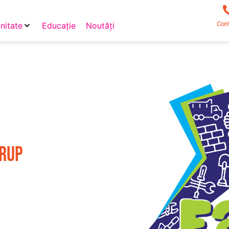
Con
itate
Educație
Noutăți
grup