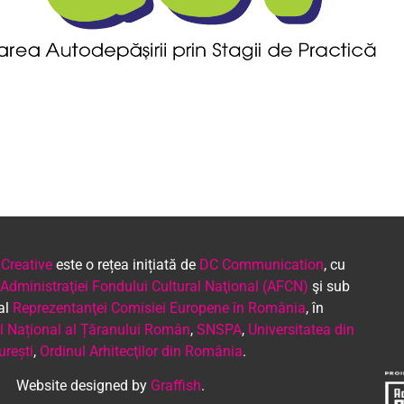
 Creative
este o rețea inițiată de
DC Communication
, cu
Administraţiei Fondului Cultural Naţional (AFCN)
şi sub
 al
Reprezentanţei Comisiei Europene în România
, în
 Național al Țăranului Român
,
SNSPA
,
Universitatea din
urești
,
Ordinul Arhitecţilor din România
.
Website designed by
Graffish
.