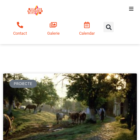
Tradiții creative
Contact
Galerie
Calendar
Comunitate
Educație
Noutăți
PROIECTE