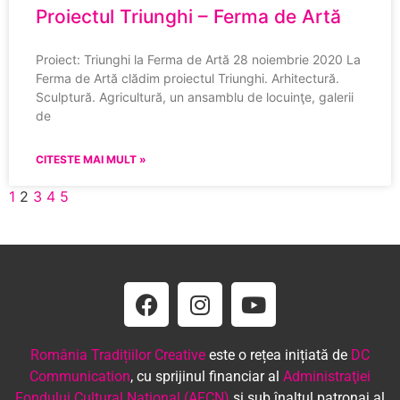
Proiectul Triunghi – Ferma de Artă
Proiect: Triunghi la Ferma de Artă 28 noiembrie 2020 La
Ferma de Artă clădim proiectul Triunghi. Arhitectură.
Sculptură. Agricultură, un ansamblu de locuinţe, galerii
de
CITESTE MAI MULT »
1
2
3
4
5
România Tradițiilor Creative
este o rețea inițiată de
DC
Communication
, cu sprijinul financiar al
Administraţiei
Fondului Cultural Naţional (AFCN)
şi sub înaltul patronaj al