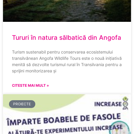
Tururi în natura sălbatică din Angofa
Turism sustenabil pentru conservarea ecosistemului
transilvănean Angofa Wildlife Tours este o nouă inițiativă
menită să dezvolte turismul rural în Transilvania pentru a
sprijini monitorizarea și
CITESTE MAI MULT »
PROIECTE