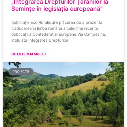
„Integrarea Drepturilor Țăranilor la
Semințe în legislația europeană”
publicație Eco Ruralis are plăcerea de a prezenta
traducerea în limba română a celei mai recente
publicații a Confederației Europene Via Campesina,
intitulată Integrarea Drepturilor
CITESTE MAI MULT »
PROIECTE