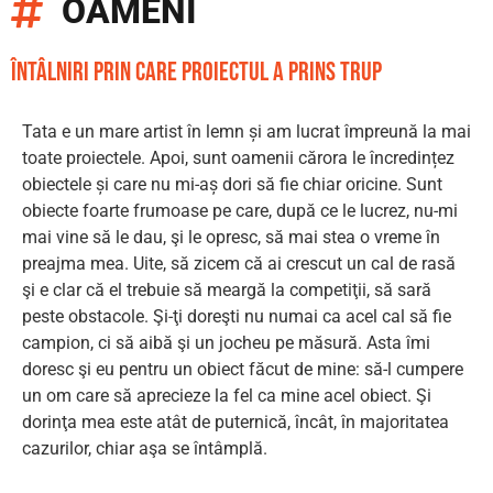
OAMENI
întâlniri prin care proiectul a prins trup
Tata e un mare artist în lemn și am lucrat împreună la mai
toate proiectele. Apoi, sunt oamenii cărora le încredințez
obiectele și care nu mi-aș dori să fie chiar oricine. Sunt
obiecte foarte frumoase pe care, după ce le lucrez, nu-mi
mai vine să le dau, şi le opresc, să mai stea o vreme în
preajma mea. Uite, să zicem că ai crescut un cal de rasă
şi e clar că el trebuie să meargă la competiţii, să sară
peste obstacole. Şi-ţi doreşti nu numai ca acel cal să fie
campion, ci să aibă şi un jocheu pe măsură. Asta îmi
doresc şi eu pentru un obiect făcut de mine: să-l cumpere
un om care să aprecieze la fel ca mine acel obiect. Şi
dorinţa mea este atât de puternică, încât, în majoritatea
cazurilor, chiar aşa se întâmplă.