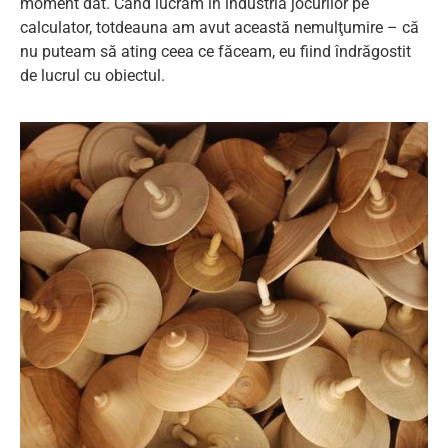
moment dat. Când lucram în industria jocurilor pe
calculator, totdeauna am avut această nemulţumire – că
nu puteam să ating ceea ce făceam, eu fiind îndrăgostit
de lucrul cu obiectul.