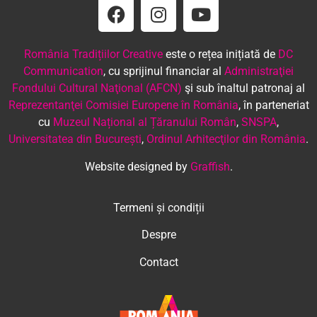
România Tradițiilor Creative
este o rețea inițiată de
DC
Communication
, cu sprijinul financiar al
Administraţiei
Fondului Cultural Naţional (AFCN)
şi sub înaltul patronaj al
Reprezentanţei Comisiei Europene în România
, în parteneriat
cu
Muzeul Național al Țăranului Român
,
SNSPA
,
Universitatea din București
,
Ordinul Arhitecţilor din România
.
Website designed by
Graffish
.
Termeni și condiții
Despre
Contact