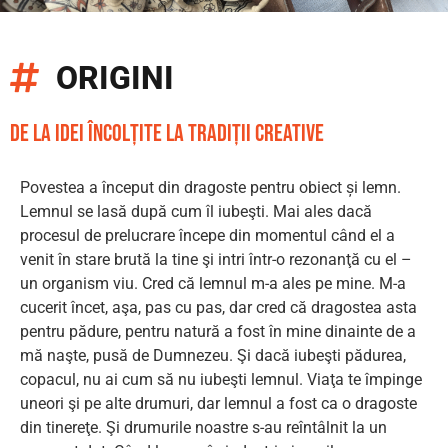
ORIGINI
de la idei încolțite la tradiții creative
Povestea a început din dragoste pentru obiect și lemn.
Lemnul se lasă după cum îl iubeşti. Mai ales dacă
procesul de prelucrare începe din momentul când el a
venit în stare brută la tine şi intri într-o rezonanţă cu el –
un organism viu. Cred că lemnul m-a ales pe mine. M-a
cucerit încet, aşa, pas cu pas, dar cred că dragostea asta
pentru pădure, pentru natură a fost în mine dinainte de a
mă naşte, pusă de Dumnezeu. Şi dacă iubeşti pădurea,
copacul, nu ai cum să nu iubeşti lemnul. Viaţa te împinge
uneori şi pe alte drumuri, dar lemnul a fost ca o dragoste
din tinereţe. Şi drumurile noastre s-au reîntâlnit la un