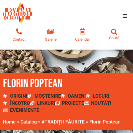
Tradiții creative
Contact
Galerie
Calendar
Comunitate
Educație
Noutăți
Florin Poptean
ORIGINI
MOȘTENIRE
OAMENI
LOCURI
ÎNCOTRO
LINKURI
PROIECTE
NOUTĂȚI
EVENIMENTE
Home
»
Catalog
»
#TRADIȚII FĂURITE
»
Florin Poptean