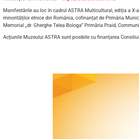
Manifestările au loc în cadrul ASTRA Multicultural, ediția a X-
minorităților etnice din România, cofinanțat de Primăria Munici
Memorial „dr. Gherghe Telea Bologa” Primăria Praid, Communi
Acțiunile Muzeului ASTRA sunt posibile cu finanțarea Consiliu