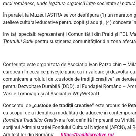
rural românesc, unde legătura organică între societate și natură 
În paralel, la Muzeul ASTRA se vor desfășura (1) un maraton gas
ateliere cultural-educative pentru copii și adulți , (4) concerte 
Invitați speciali: reprezentanții Comunității din Praid și PGL
Ma
Ținutului Sării!
pentru susținerea comunităților din zona afectat
Conferința este organizată de Asociația Ivan Patzaichin – Mila 
european în ceea ce privește punerea în valoare și dezvoltarea 
comunicare a rolului de „custode de tradiții creative” se der
pentru Dezvoltare Durabilă (DDD), al Fundației Româno – Americ
Vasile Tomoiagă și al Asociației WhyWeCraft.
Conceptul de
„custode de tradiții creative”
este propus de
Reț
cu scopul de a identifica modalități de aducere în contemporan
România Tradițiilor Creative
a fost definită împreună cu Vintil
sprijinul Administraţiei Fondului Cultural Naţional (AFCN), al 
Arhitecţilor din România.
https://traditiicreative.ro/