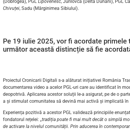
(Dobrogea), PGL
Lipovenesc
, Jurilovca (Delta Dunării), PGL 
Chivuței
, Sadu (Mărginimea Sibiului).
Pe 19 iulie 2025, vor fi acordate primele 
următor această distincție să fie acordat
Proiectul Cronicarii Digitali s-a alăturat inițiativei România T
documentarea video a acelor PGL-uri care au identificat în mod i
deopotrivă. Aplicarea acestor soluții le-a asigurat, pe de o part
a și stimulat comunitatea să devină mai activă și implicată în st
Experiența pozitivă a acestor PGL validează principiile enunțate
fondatorul rețelei: „
tradiția poate fi mai mult decât o simplă mo
de activare la nivelul comunității. Prin aducerea în contemporane