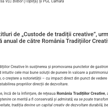
Casa
VLC Bilbor
(Toplița) și PGL
Cămara
titluri de „Custode de tradiții creative“, u
ă anual de către România Tradițiilor Creati
radițiilor Creative în susținerea și promovarea punctelor de gastro
ntuitiv cele mai bune soluții de punere în valoare a patrimoniului
e, o creștere a notorietății – cu impact direct din punct de vedere
abilirea propriilor direcții de dezvoltare.
, încă de la înființare, de rețeaua
România Tradițiilor Creative
,
ștenire ce merită a fi conservată și admirată; ea se poate transfor
itate, tradiția devine un capital creativ de dezvoltare durabilă, be