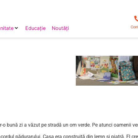
Con
itate
Educație
Noutăți
tr-o bună zi a văzut pe stradă un om verde. Pe atunci oamenii ver
acordul pădurarului. Casa era construită din lemn și piatră. El cre