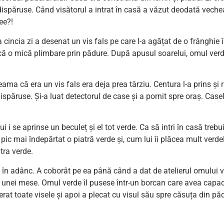
 dispăruse. Când visătorul a intrat în casă a văzut deodată vech
ee?!
 cincia zi a desenat un vis fals pe care l-a agățat de o frânghie 
acă o mică plimbare prin pădure. După apusul soarelui, omul verd
seama că era un vis fals era deja prea târziu. Centura l-a prins și 
dispăruse. Și-a luat detectorul de case și a pornit spre oraș. Cas
i se aprinse un beculeț și el tot verde. Ca să intri în casă treb
n pic mai îndepărtat o piatră verde și, cum lui îi plăcea mult verde
tra verde.
în adânc. A coborât pe ea până când a dat de atelierul omului v
ea unei mese. Omul verde îl pusese într-un borcan care avea capacu
berat toate visele și apoi a plecat cu visul său spre căsuța din pă