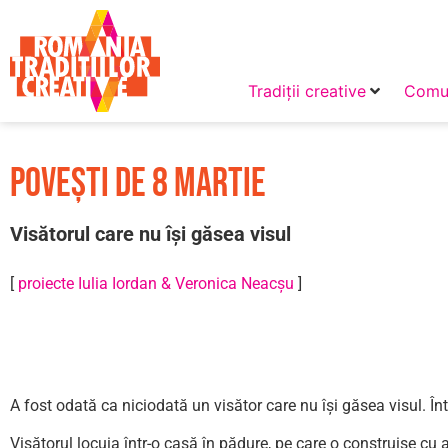
Tradiții creative
Comun
Povești de 8 martie
Visătorul care nu își găsea visul
[
proiecte Iulia Iordan & Veronica Neacșu
]
A fost odată ca niciodată un visător care nu își găsea visul. În
Visătorul locuia într-o casă în pădure, pe care o construise cu 