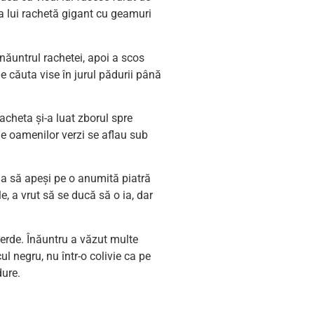
ea lui rachetă gigant cu geamuri
înăuntrul rachetei, apoi a scos
e căuta vise în jurul pădurii până
racheta și-a luat zborul spre
ele oamenilor verzi se aflau sub
uia să apeși pe o anumită piatră
le, a vrut să se ducă să o ia, dar
erde. Înăuntru a văzut multe
l negru, nu într-o colivie ca pe
dure.