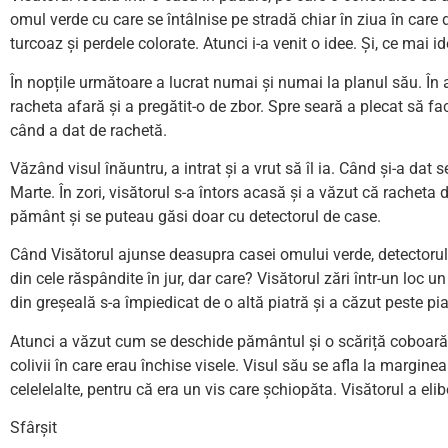
omul verde cu care se întâlnise pe stradă chiar în ziua în care
turcoaz și perdele colorate. Atunci i-a venit o idee. Și, ce mai id
În nopțile următoare a lucrat numai și numai la planul său. În a
racheta afară și a pregătit-o de zbor. Spre seară a plecat să f
când a dat de rachetă.
Văzând visul înăuntru, a intrat și a vrut să îl ia. Când și-a dat 
Marte. În zori, visătorul s-a întors acasă și a văzut că racheta 
pământ și se puteau găsi doar cu detectorul de case.
Când Visătorul ajunse deasupra casei omului verde, detectorului 
din cele răspândite în jur, dar care? Visătorul zări într-un loc u
din greșeală s-a împiedicat de o altă piatră și a căzut peste pia
Atunci a văzut cum se deschide pământul și o scăriță coboară 
colivii în care erau închise visele. Visul său se afla la margin
celelelalte, pentru că era un vis care șchiopăta. Visătorul a eli
Sfârșit