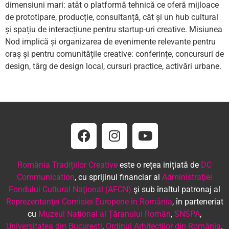
dimensiuni mari: atât o platformă tehnică ce oferă mijloace
de prototipare, producție, consultanță, cât și un hub cultural
și spațiu de interacțiune pentru startup-uri creative. Misiunea
Nod implică și organizarea de evenimente relevante pentru
oraș și pentru comunitățile creative: conferințe, concursuri de
design, târg de design local, cursuri practice, activări urbane.
România Tradițiilor Creative
este o rețea inițiată de
DC
Communication
, cu sprijinul financiar al
Administraţiei
Fondului Cultural Naţional (AFCN)
şi sub înaltul patronaj al
Reprezentanţei Comisiei Europene în România
, în parteneriat
cu
Muzeul Național al Țăranului Român
,
SNSPA
,
Universitatea din București
,
Ordinul Arhitecţilor din România
.