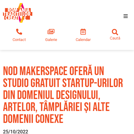
Tradiții creative
Contact
Galerie
Calendar
Comunitate
Educație
Nod Makerspace oferă un
Noutăți
studio gratuit startup-urilor
din domeniul designului,
artelor, tâmplăriei și alte
domenii conexe
25/10/2022