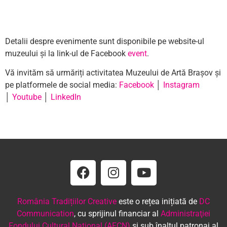
Detalii despre evenimente sunt disponibile pe website-ul
muzeului și la link-ul de Facebook
event
.
Vă invităm să urmăriți activitatea Muzeului de Artă Brașov și
pe platformele de social media:
Facebook
│
Instagram
│
Youtube
│
LinkedIn
România Tradițiilor Creative
este o rețea inițiată de
DC
Communication
, cu sprijinul financiar al
Administraţiei
Fondului Cultural Naţional (AFCN)
şi sub înaltul patronaj al