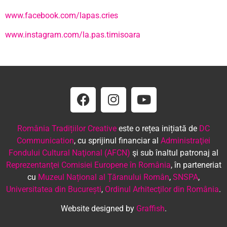
www.facebook.com/lapas.cries
www.instagram.com/la.pas.timisoara
România Tradițiilor Creative
este o rețea inițiată de
DC
Communication
, cu sprijinul financiar al
Administraţiei
Fondului Cultural Naţional (AFCN)
şi sub înaltul patronaj al
Reprezentanţei Comisiei Europene în România
, în parteneriat
cu
Muzeul Național al Țăranului Român
,
SNSPA
,
Universitatea din București
,
Ordinul Arhitecţilor din România
.
Website designed by
Graffish
.