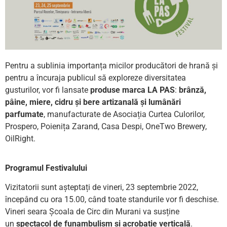
Pentru a sublinia importanța micilor producători de hrană și
pentru a încuraja publicul să exploreze diversitatea
gusturilor, vor fi lansate
produse marca LA PAS
:
brânză,
pâine, miere, cidru și bere artizanală și lumânări
parfumate
, manufacturate de Asociația Curtea Culorilor,
Prospero, Poienița Zarand, Casa Despi, OneTwo Brewery,
OilRight.
Programul Festivalului
Vizitatorii sunt așteptați de vineri, 23 septembrie 2022,
începând cu ora 15.00, când toate standurile vor fi deschise.
Vineri seara Școala de Circ din Murani va susține
un
spectacol de funambulism și acrobație verticală
.