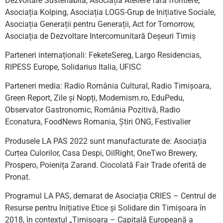
Dezvoltare Sustenabilă, Asociația Ateliere fără frontiere,
Asociația Kolping, Asociația LOGS-Grup de Inițiative Sociale,
Asociația Generații pentru Generații, Act for Tomorrow,
Asociația de Dezvoltare Intercomunitară Deșeuri Timiș
Parteneri internaționali: FeketeSereg, Largo Residencias,
RIPESS Europe, Solidarius Italia, UFISC
Parteneri media: Radio România Cultural, Radio Timișoara,
Green Report, Zile și Nopți, Modernism.ro, EduPedu,
Observator Gastronomic, România Pozitivă, Radio
Econatura, FoodNews Romania, Știri ONG, Festivalier
Produsele LA PAS 2022 sunt manufacturate de: Asociația
Curtea Culorilor, Casa Despi, OilRight, OneTwo Brewery,
Prospero, Poienița Zarand. Ciocolată Fair Trade oferită de
Pronat.
Programul LA PAS, demarat de Asociația CRIES – Centrul de
Resurse pentru Inițiative Etice și Solidare din Timișoara în
2018, în contextul „Timișoara – Capitală Europeană a