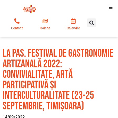
Tradiții creative
Contact
Galerie
Calendar
Comunitate
Educație
LA PAS. Festival de Gastronomie
Artizanală 2022:
Noutăți
convivialitate, artă
participativă și
interculturalitate (23-25
septembrie, Timișoara)
14/09/2022