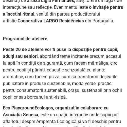
desenați de
artista Ligia Fernandes,
să-și ofere un răgaz de
interacțiune sau reflecție. Evenimentul este
o invitație pentru
a încetini ritmul
, venită din partea producătorului
artistic
Cooperativa LARGO Residências
din Portugalia.
Programul de ateliere
Peste 20 de ateliere vor fi puse la dispoziție pentru copii,
adulți sau seniori
, abordând teme incitante precum accesul
la apă în condiții de siguranță, cum facem mămăliga, circ
pentru copii și părinți, educație senzorială cu plante
aromatice, cum facem pizza, cum să transformi deșeurile
publicitare în produse sustenabile, moda verde: practici
pentru consumatorii sustenabili, orașul sustenabil prin ochii
copiilor sau borcanul anti-risipă.
Eco PlaygroundEcologos, organizat în colaborare cu
Asociația Seneca,
este un spațiu interactiv unde copiii pot
afla totul despre Amprenta Ecologică și va fi deschis pentru