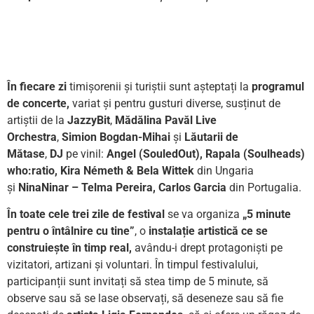
În fiecare zi
timișorenii și turiștii sunt așteptați la
programul
de concerte,
variat și pentru gusturi diverse, susținut de
artiștii de la
JazzyBit
,
Mădălina Pavăl Live
Orchestra
,
Simion Bogdan-Mihai
și
Lăutarii de
Mătase
,
DJ
pe vinil:
Angel (SouledOut), Rapala (Soulheads)
who:ratio, Kira Németh & Bela Wittek
din Ungaria
și
NinaNinar – Telma Pereira, Carlos Garcia
din Portugalia.
În toate cele trei zile de festival
se va organiza
„5 minute
pentru o întâlnire cu tine”
, o
instalație artistică ce se
construiește în timp real,
avându-i drept protagoniști pe
vizitatori, artizani și voluntari. În timpul festivalului,
participanții sunt invitați să stea timp de 5 minute, să
observe sau să se lase observați, să deseneze sau să fie