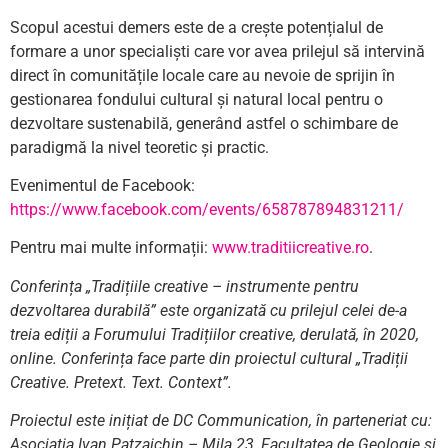
Scopul acestui demers este de a crește potențialul de
formare a unor specialiști care vor avea prilejul să intervină
direct în comunitățile locale care au nevoie de sprijin în
gestionarea fondului cultural și natural local pentru o
dezvoltare sustenabilă, generând astfel o schimbare de
paradigmă la nivel teoretic și practic.
Evenimentul de Facebook:
https://www.facebook.com/events/658787894831211/
Pentru mai multe informații:
www.traditiicreative.ro
.
Conferința „Tradițiile creative – instrumente pentru
dezvoltarea durabilă” este organizată cu prilejul celei de-a
treia ediții a Forumului Tradițiilor creative, derulată, în 2020,
online. Conferința face parte din proiectul cultural „Tradiții
Creative. Pretext. Text. Context”.
Proiectul este inițiat de DC Communication, în parteneriat cu:
Asociația Ivan Patzaichin – Mila 23, Facultatea de Geologie și