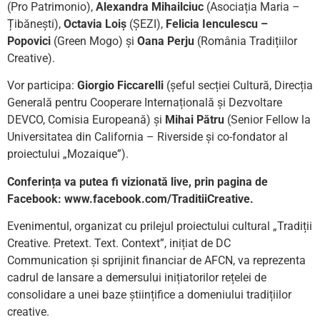
(Pro Patrimonio),
Alexandra Mihailciuc
(Asociația Maria –
Țibănești),
Octavia Loiș
(ȘEZI),
Felicia Ienculescu –
Popovici
(Green Mogo) și
Oana Perju
(România Tradițiilor
Creative).
Vor participa:
Giorgio Ficcarelli
(șeful secției Cultură, Direcția
Generală pentru Cooperare Internațională și Dezvoltare
DEVCO, Comisia Europeană) și
Mihai Pătru
(Senior Fellow la
Universitatea din California – Riverside și co-fondator al
proiectului „Mozaique”).
Conferința va putea fi vizionată live, prin pagina de
Facebook: www.facebook.com/TraditiiCreative.
Evenimentul, organizat cu prilejul proiectului cultural „Tradiții
Creative. Pretext. Text. Context”, inițiat de DC
Communication și sprijinit financiar de AFCN, va reprezenta
cadrul de lansare a demersului inițiatorilor rețelei de
consolidare a unei baze științifice a domeniului tradițiilor
creative.