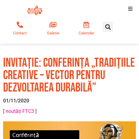
Tradiții creative
Contact
Galerie
Calendar
Comunitate
Educație
Invitație: Conferința „Tradițiile
creative – vector pentru
Noutăți
dezvoltarea durabilă”
01/11/2020
[
noutăți FTC3
]