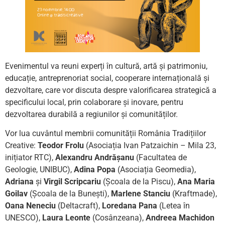
Evenimentul va reuni experți în cultură, artă și patrimoniu,
educație, antreprenoriat social, cooperare internațională și
dezvoltare, care vor discuta despre valorificarea strategică a
specificului local, prin colaborare și inovare, pentru
dezvoltarea durabilă a regiunilor și comunităților.
Vor lua cuvântul membrii comunității România Tradițiilor
Creative:
Teodor Frolu
(Asociația Ivan Patzaichin – Mila 23,
inițiator RTC),
Alexandru Andrășanu
(Facultatea de
Geologie, UNIBUC),
Adina Popa
(Asociația Geomedia),
Adriana
și
Virgil Scripcariu
(Școala de la Piscu),
Ana Maria
Goilav
(Școala de la Bunești),
Marlene Stanciu
(Kraftmade),
Oana Neneciu
(Deltacraft),
Loredana Pana
(Letea în
UNESCO),
Laura Leonte
(Cosânzeana),
Andreea Machidon