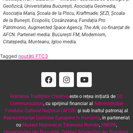
Geofizică, Universitatea București, Asociația Geomedia,
Asociația Maria, Școala de la Piscu, Kraftmade, ȘEZI, Școala
de la Bunești, Ecopolis, Cosânzeana, Fundația Pro
Patrimonio, Augmented Space Agency, The Ark, co-finanțat de
AFCN. Parteneri media: București FM, Modernism,
Citatepedia, Munteanu, Igloo media.
Tagged
noutăți FTC3
România Tradițiilor Creative
este o rețea inițiată de
DC
Communication
, cu sprijinul financiar al
Administraţiei
Fondului Cultural Naţional (AFCN)
şi sub înaltul patronaj al
Reprezentanţei Comisiei Europene în România
, în parteneriat
cu
Muzeul Național al Țăranului Român
,
SNSPA
,
Universitatea din București
,
Ordinul Arhitecţilor din România
.