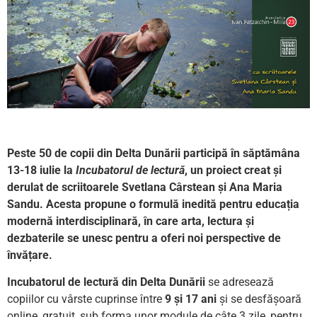
Peste 50 de
copii din Delta Dunării participă în săptămâna
13-18 iulie la
Incubatorul de lectură
, un proiect creat și
derulat de scriitoarele Svetlana Cârstean
și
Ana Maria
Sandu
. Acesta propune o formulă inedită pentru educația
modernă interdisciplinară, în care arta, lectura și
dezbaterile se unesc pentru a oferi noi perspective de
învățare.
Incubatorul de lectură
din Delta Dunării
se adresează
copiilor cu vârste cuprinse între
9 și 17 ani
și se desfășoară
online, gratuit, sub forma unor module de câte 3 zile, pentru