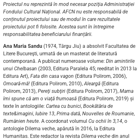
Proiectul nu reprezintă în mod necesar poziţia Administrației
Fondului Cultural Național. AFCN nu este responsabilă de
conținutul proiectului sau de modul în care rezultatele
proiectului pot fi folosite. Acestea sunt în întregime
responsabilitatea beneficiarului finanțării.
Ana Maria Sandu
(1974, Târgu Jiu) a absolvit Facultatea de
Litere Bucureşti, urmată de un masterat de literatură
contemporană. A publicat numeroase volume:
Din amintirile
unui Chelbasan
(2003, Editura Paralela 45; reeditat în 2013 la
Editura Art),
Fata din casa vagon
(Editura Polirom, 2006),
Omoară-mă!
(Editura Polirom, 2010),
Aleargă
(Editura
Polirom, 2013),
Pereţi subţiri
(Editura Polirom, 2017),
Mama
îmi spune că am o viaţă frumoasă
(Editura Polirom, 2019) și
texte în antologiile:
Cartea cu bunici
,
Bookătăria de
texte&imagini
,
Iubire 13
,
Prima dată
,
Nouvelles de Roumanie
,
Rumänien heute
. A coordonat volumul
Cu ochii în 3,14
, o
antologie Dilema veche, apărută în 2016, la Editura
Humanitas. Este redactor la revista
Dilema veche
din anul