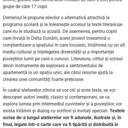
grupe de câte 17 copii.
Demersul le propune elevilor o alternativă atractivă la
programa școlară și le înlesnește accesul la texte literare pe
care nu le studiază la școală. De asemenea, pentru copiii
care învață în Delta Dunării, acest proiect înseamnă o
conștientizare a spațiului în care locuiesc, întâlnirea cu un alt
mediu cultural și înțelegerea diversității și a importanței
poveștilor lumii pe care o cunosc. Literatura, cititul și scrisul
devin instrumente de explorare a sentimentului de
apartenență la un spațiu unic, ale cărui resurse ajută la
crearea unei comunități foarte prețioase.
În cadrul atelierelor zilnice se vor citi și scrie texte, se vor
descoperi autori inediți, clasici și contemporani, se va
explora lumea prin intermediul cuvintelor și a poveștilor, vor
exista întâlniri și dialog cu scriitori și invitați speciali.
Textele
scrise de-a lungul atelierelor vor fi adunate, ilustrate și, în
final, legate într-o carte care va fi tipărită și distribuită în