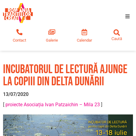
Tradiții creative
Contact
Galerie
Calendar
Comunitate
Educație
Incubatorul de lectură ajunge
la copiii din Delta Dunării
Noutăți
13/07/2020
[
proiecte Asociația Ivan Patzaichin – Mila 23
]