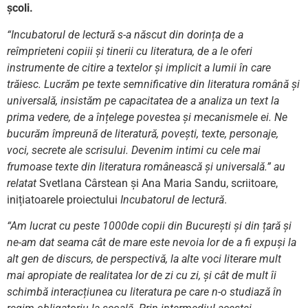
școli.
“Incubatorul de lectură s-a născut din dorința de a
reîmprieteni copiii și tinerii cu literatura, de a le oferi
instrumente de citire a textelor și implicit a lumii în care
trăiesc. Lucrăm pe texte semnificative din literatura română și
universală, insistăm pe capacitatea de a analiza un text la
prima vedere, de a înțelege povestea și mecanismele ei. Ne
bucurăm împreună de literatură, povești, texte, personaje,
voci, secrete ale scrisului. Devenim intimi cu cele mai
frumoase texte din literatura românească și universală.” au
relatat
Svetlana Cârstean și Ana Maria Sandu, scriitoare,
inițiatoarele proiectului
Incubatorul de lectură
.
“Am lucrat cu peste 1000de copii din București și din țară și
ne-am dat seama cât de mare este nevoia lor de a fi expuși la
alt gen de discurs, de perspectivă, la alte voci literare mult
mai apropiate de realitatea lor de zi cu zi, și cât de mult îi
schimbă interacțiunea cu literatura pe care n-o studiază în