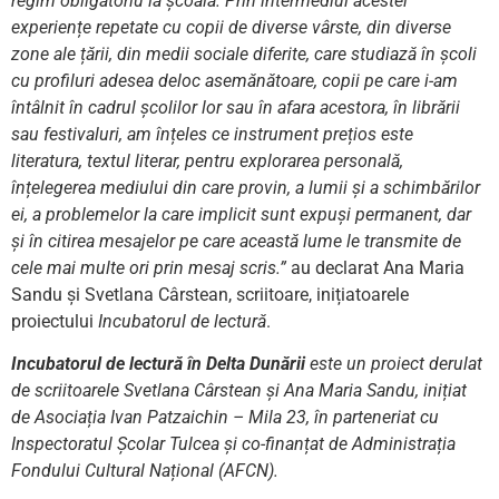
regim obligatoriu la școală. Prin intermediul acestei
experiențe repetate cu copii de diverse vârste, din diverse
zone ale țării, din medii sociale diferite, care studiază în școli
cu profiluri adesea deloc asemănătoare, copii pe care i-am
întâlnit în cadrul școlilor lor sau în afara acestora, în librării
sau festivaluri, am înțeles ce instrument prețios este
literatura, textul literar, pentru explorarea personală,
înțelegerea mediului din care provin, a lumii și a schimbărilor
ei, a problemelor la care implicit sunt expuși permanent, dar
și în citirea mesajelor pe care această lume le transmite de
cele mai multe ori prin mesaj scris.”
au declarat Ana Maria
Sandu și Svetlana Cârstean, scriitoare, inițiatoarele
proiectului
Incubatorul de lectură
.
Incubatorul de lectură în Delta Dunării
este un proiect derulat
de scriitoarele Svetlana Cârstean și Ana Maria Sandu, inițiat
de Asociația Ivan Patzaichin – Mila 23, în parteneriat cu
Inspectoratul Școlar Tulcea și co-finanțat de Administrația
Fondului Cultural Național (AFCN).