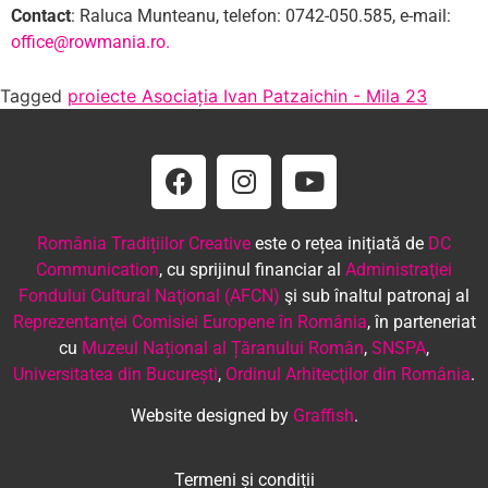
Contact
: Raluca Munteanu, telefon: 0742-050.585, e-mail:
office@rowmania.ro.
Tagged
proiecte Asociația Ivan Patzaichin - Mila 23
România Tradițiilor Creative
este o rețea inițiată de
DC
Communication
, cu sprijinul financiar al
Administraţiei
Fondului Cultural Naţional (AFCN)
şi sub înaltul patronaj al
Reprezentanţei Comisiei Europene în România
, în parteneriat
cu
Muzeul Național al Țăranului Român
,
SNSPA
,
Universitatea din București
,
Ordinul Arhitecţilor din România
.
Website designed by
Graffish
.
Termeni și condiții