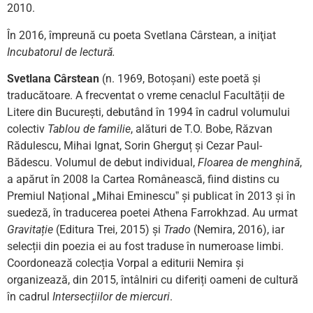
2010.
În 2016, împreună cu poeta Svetlana Cârstean, a iniţiat
Incubatorul de lectură.
Svetlana Cârstean
(n. 1969, Botoșani) este poetă și
traducătoare. A frecventat o vreme cenaclul Facultății de
Litere din București, debutând în 1994 în cadrul volumului
colectiv
Tablou de familie
, alături de T.O. Bobe, Răzvan
Rădulescu, Mihai Ignat, Sorin Gherguț și Cezar Paul-
Bădescu. Volumul de debut individual,
Floarea de menghină
,
a apărut în 2008 la Cartea Românească, fiind distins cu
Premiul Național „Mihai Eminescuˮ și publicat în 2013 și în
suedeză, în traducerea poetei Athena Farrokhzad. Au urmat
Gravitație
(Editura Trei, 2015) și
Trado
(Nemira, 2016), iar
selecții din poezia ei au fost traduse în numeroase limbi.
Coordonează colecția Vorpal a editurii Nemira și
organizează, din 2015, întâlniri cu diferiți oameni de cultură
în cadrul
Intersecțiilor de miercuri
.