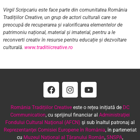
Virgil Scripcariu este face parte din comunitatea România
Tradițiilor Creative, un grup de actori culturali care se
preocupă de recuperarea și valorificarea elementelor de
patrimoniu național, material și imaterial, pentru a le
reconverti creativ în resurse pentru educație și dezvoltare
culturală.
www.traditiicreative.ro
România Tradițiilor Creative
este o rețea inițiată de
DC
Communication
, cu sprijinul financiar al
Administraţiei
Fondului Cultural Naţional (AFCN)
şi sub înaltul patronaj al
Reprezentanţei Comisiei Europene în România
, în parteneriat
cu
Muzeul Național al Țăranului Român
,
SNSPA
,