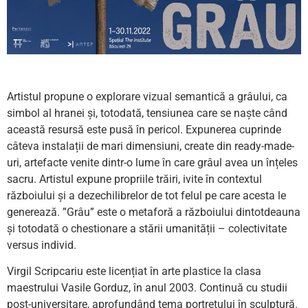
Artistul propune o explorare vizual semantică a grâului, ca
simbol al hranei și, totodată, tensiunea care se naște când
această resursă este pusă în pericol. Expunerea cuprinde
câteva instalații de mari dimensiuni, create din ready-made-
uri, artefacte venite dintr-o lume în care grâul avea un înțeles
sacru. Artistul expune propriile trăiri, ivite în contextul
războiului și a dezechilibrelor de tot felul pe care acesta le
generează. ”Grâu” este o metaforă a războiului dintotdeauna
și totodată o chestionare a stării umanității – colectivitate
versus individ.
Virgil Scripcariu este licențiat în arte plastice la clasa
maestrului Vasile Gorduz, în anul 2003. Continuă cu studii
post-universitare, aprofundând tema portretului în sculptură.