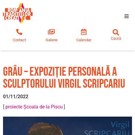
Tradiții creative
Contact
Galerie
Calendar
Comunitate
Educație
GRÂU – Expoziție personală a
Noutăți
sculptorului Virgil Scripcariu
01/11/2022
[
proiecte Școala de la Piscu
]