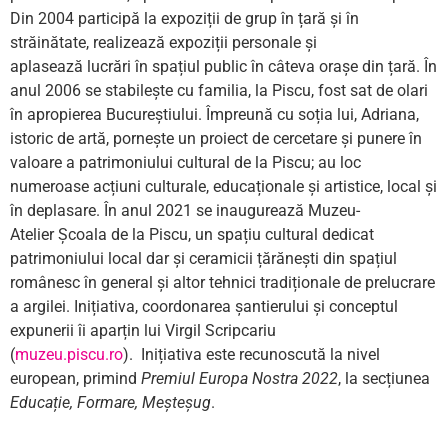
Din 2004 participă la expoziții de grup în țară și în
străinătate, realizează expoziții personale și
aplasează lucrări în spațiul public în câteva orașe din țară. În
anul 2006 se stabilește cu familia, la Piscu, fost sat de olari
în apropierea Bucureștiului. Împreună cu soția lui, Adriana,
istoric de artă, pornește un proiect de cercetare și punere în
valoare a patrimoniului cultural de la Piscu; au loc
numeroase acțiuni culturale, educaționale și artistice, local și
în deplasare. În anul 2021 se inaugurează Muzeu-
Atelier Școala de la Piscu, un spațiu cultural dedicat
patrimoniului local dar și ceramicii țărănești din spațiul
românesc în general și altor tehnici tradiționale de prelucrare
a argilei. Inițiativa, coordonarea șantierului și conceptul
expunerii îi aparțin lui Virgil Scripcariu
(
muzeu.piscu.ro
). Inițiativa este recunoscută la nivel
european, primind
Premiul Europa Nostra 2022
, la secțiunea
Educație, Formare, Meșteșug
.