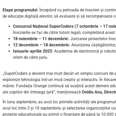
Etape programului:
Începând cu perioada de înscrieri și conti
de educație digitală elevilor, să evalueze și să recompenseze c
Concursul Național SuperCoders (7 octombrie – 1
7 noi
Înscrierile se fac de către tutorii legali, completând acest
18 noiembrie – 11 decembrie:
Jurizarea proiectelor însc
12 decembrie – 18 decembrie:
Anunțarea câștigătorilor, 
Ianuarie-
aprilie
2025
: Academia de electronică și roboti
oferit de către juriu.
„SuperCoders a devenit mai mult decât un simplu concurs de p
exploreze tehnologia într-un mod creativ și interactiv. În fiecar
mâine. Fundația Orange continuă să susțină acest demers educați
ale copiilor din întreaga țară”, menționează
Ovidiu Ana, Direct
În luna septembrie, au avut loc primele activități ale programu
avut loc între 3 și 18 septembrie, și selectarea organizațiilor 
proiecte educaționale au primit o finanțare de până la 10.000 