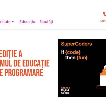
Con
itate
Educație
Noutăți
ediție a
mul de educație
 de programare