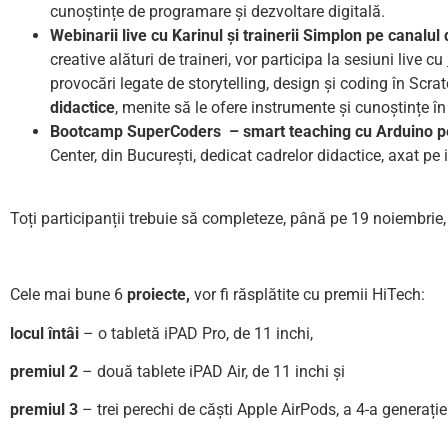
cunoștințe de programare și dezvoltare digitală.
Webinarii live
cu Karinul și trainerii Simp
l
on
pe canalul 
creative alături de traineri, vor participa la sesiuni live cu
provocări legate de storytelling, design și coding în Scra
didactice
, menite să le ofere instrumente și cunoștințe î
Bootcamp SuperCoders – smart teaching cu Arduino pe
Center, din București, dedicat cadrelor didactice, axat p
Toți participanții trebuie să completeze, până pe 19 noiembrie,
Cele mai bune 6
proiecte,
vor fi răsplătite cu premii HiTech:
locul întâi
– o tabletă iPAD Pro, de 11 inchi,
premiul 2
– două tablete iPAD Air, de 11 inchi și
premiul 3
– trei perechi de căști Apple AirPods, a 4-a generație