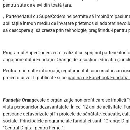
pentru sute de elevi din toată țara.
„ Parteneriatul cu SuperCoders ne permite să îmbinăm pasiunea
abilitățile într-un mediu de învățare prietenos și adaptat nevoi
să descopere și să creeze prin tehnologie, pregătindu-i pentru
Programul SuperCoders este realizat cu sprijinul partenerilor lo
angajamentului Fundației Orange de a susține educația și incl
Pentru mai multe informații, regulamentul concursului sau însc
proiectului vor fi publicate si pe
pagina de Facebook Fundatia
Fundația Orange
este o organizație non-profit care se implică î
viața persoanelor dezavantajate. În cei 12 ani de activitate, Fu
persoane defavorizate și în proiecte de sănătate, educație, cult
sociale. Principalele programe ale fundației sunt: ”Orange Digi
“Centrul Digital pentru Femei”.