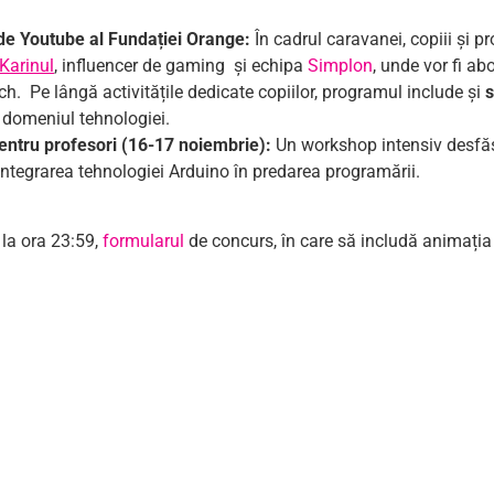
de Youtube al Fundației Orange
:
În cadrul caravanei, copiii și p
Karinul
, influencer de gaming și echipa
Simplon
, unde vor fi ab
tch. Pe lângă activitățile dedicate copiilor, programul include și
s
n domeniul tehnologiei.
ntru profesori (16-17 noiembrie):
Un workshop intensiv desfăș
e integrarea tehnologiei Arduino în predarea programării.
 la ora 23:59,
formularul
de concurs, în care să includă animația 