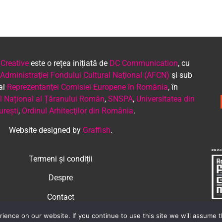
 Creative
este o rețea inițiată de
DC Communication
, cu
Administraţiei Fondului Cultural Naţional (AFCN)
şi sub
 al
Reprezentanţei Comisiei Europene în România
, în
 Național al Țăranului Român
,
SNSPA
,
Universitatea din
urești
,
Ordinul Arhitecţilor din România
.
Website designed by
Graffish
.
Termeni și condiții
Despre
Contact
ence on our website. If you continue to use this site we will assume th