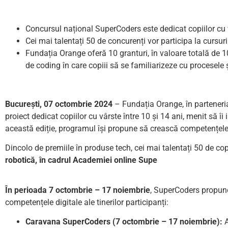
Concursul național SuperCoders este dedicat copiilor cu v
Cei mai talentați 50 de concurenți vor participa la cursur
Fundația Orange oferă 10 granturi, în valoare totală de 
de coding în care copiii să se familiarizeze cu procesele
București,
07 octombrie 2024
– Fundația Orange, în partener
proiect dedicat copiilor cu vârste între 10 și 14 ani, menit să îi 
această ediție, programul își propune să crească competențele d
Dincolo de premiile în produse tech, cei mai talentați 50 de cop
robotică, în cadrul Academiei online Supe
În perioada 7 octombrie – 17 noiembrie
, SuperCoders propune 
competențele digitale ale tinerilor participanți:
Caravana SuperCoders (7 octombrie – 17 noiembrie):
A