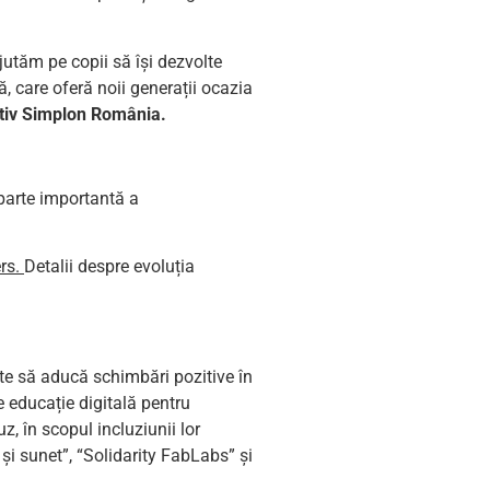
utăm pe copii să își dezvolte
, care oferă noii generații ocazia
utiv Simplon România.
 parte importantă a
rs
.
Detalii despre evoluția
ite să aducă schimbări pozitive în
e educație digitală pentru
z, în scopul incluziunii lor
și sunet”, “Solidarity FabLabs” și