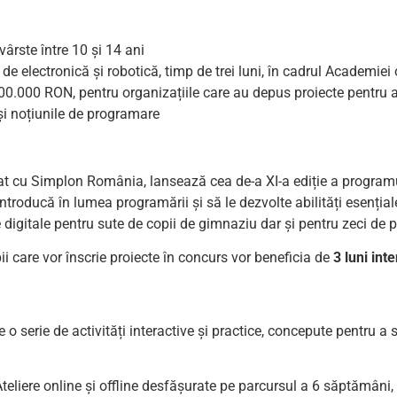
ârste între 10 și 14 ani
i de electronică și robotică, timp de trei luni, în cadrul Academie
100.000 RON, pentru organizațiile care au depus proiecte pentru 
 și noțiunile de programare
iat cu Simplon România, lansează cea de-a XI-a ediție a program
introducă în lumea programării și să le dezvolte abilități esențiale 
igitale pentru sute de copii de gimnaziu dar și pentru zeci de pr
ii care vor înscrie proiecte în concurs vor beneficia de
3 luni int
o serie de activități interactive și practice, concepute pentru a s
teliere online și offline desfășurate pe parcursul a 6 săptămâni,