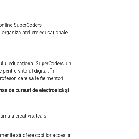
i online SuperCoders
a organiza ateliere educaționale
ului educațional SuperCoders, un
pentru viitorul digital. În
ofesori care să le fie mentori.
ense de
cursuri de electronică și
timula creativitatea și
 menite să ofere copiilor acces la