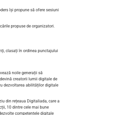
ders își propune să ofere sesiuni
vocările propuse de organizatori.
i, clasați în ordinea punctajului
vează noile generații să
devină creatorii lumii digitale de
dezvoltarea abilităților digitale
iu din rețeaua Digitaliada, care a
cții, 10 dintre cele mai bune
dezvolte competențele digitale