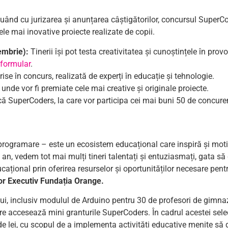
nuând cu jurizarea și anunțarea câștigătorilor, concursul SuperCo
ele mai inovative proiecte realizate de copii.
embrie):
Tinerii își pot testa creativitatea și cunoștințele în pro
formular
.
rise în concurs, realizată de experți în educație și tehnologie.
unde vor fi premiate cele mai creative și originale proiecte.
că SuperCoders, la care vor participa cei mai buni 50 de concurenț
rogramare – este un ecosistem educațional care inspiră și moti
e an, vedem tot mai mulți tineri talentați și entuziasmați, gata să 
onal prin oferirea resurselor și oportunităților necesare pentru 
or Executiv Fundația Orange.
lui, inclusiv modulul de Arduino pentru 30 de profesori de gimnaz
care accesează mini granturile SuperCoders. În cadrul acestei sele
de lei, cu scopul de a implementa activități educative menite să 