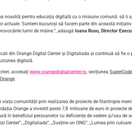
 noastră pentru educația digitală cu o misiune comună: să îi aj
lor actuale. Suntem bucuroși să facem parte din această inițiativă
 provocările lumii de mâine.”, adaugă
Ioana Rusu, Director Exec
cali din Orange Digital Center și Digitaliada și continuă să fie o
uziunea digitală.
rieri, accesați
www.orangedigitalcenter.ro
, secțiunea
SuperCode
 Orange
n viața comunității prin realizarea de proiecte de filantropie men
ndația Orange a investit peste 7,8 milioane de euro în proiecte d
ură în beneficiul persoanelor cu deficiențe de vedere și/sau de au
tal Center”, „Digitaliada”, „Susține un ONG”, „Lumea prin culoare 