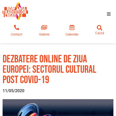
Tradiții creative
Contact
Galerie
Calendar
Comunitate
Educație
DEZBATERE ONLINE DE ZIUA
EUROPEI: SECTORUL CULTURAL
Noutăți
POST COVID-19
11/05/2020