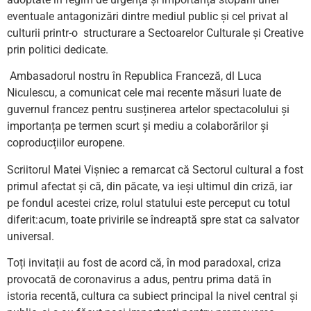
eventuale antagonizări dintre mediul public și cel privat al
culturii printr-o structurare a Sectoarelor Culturale și Creative
prin politici dedicate.
Ambasadorul nostru în Republica Franceză, dl Luca
Niculescu, a comunicat cele mai recente măsuri luate de
guvernul francez pentru susținerea artelor spectacolului și
importanța pe termen scurt și mediu a colaborărilor și
coproducțiilor europene.
Scriitorul Matei Vișniec a remarcat că Sectorul cultural a fost
primul afectat și că, din păcate, va ieși ultimul din criză, iar
pe fondul acestei crize, rolul statului este perceput cu totul
diferit:acum, toate privirile se îndreaptă spre stat ca salvator
universal.
Toți invitații au fost de acord că, în mod paradoxal, criza
provocată de coronavirus a adus, pentru prima dată în
istoria recentă, cultura ca subiect principal la nivel central și