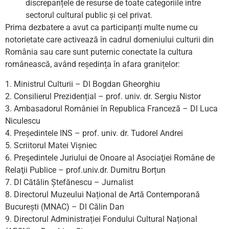
discrepanțele de resurse de toate categoriile între
sectorul cultural public și cel privat.
Prima dezbatere a avut ca participanți multe nume cu
notorietate care activează în cadrul domeniului culturii din
România sau care sunt puternic conectate la cultura
românească, având reședința în afara granițelor:
1. Ministrul Culturii – Dl Bogdan Gheorghiu
2. Consilierul Prezidențial – prof. univ. dr. Sergiu Nistor
3. Ambasadorul României în Republica Franceză – Dl Luca
Niculescu
4. Președintele INS – prof. univ. dr. Tudorel Andrei
5. Scriitorul Matei Vișniec
6. Preşedintele Juriului de Onoare al Asociaţiei Române de
Relaţii Publice – prof.univ.dr. Dumitru Borțun
7. Dl Cătălin Ștefănescu – Jurnalist
8. Directorul Muzeului Național de Artă Contemporană
București (MNAC) – Dl Călin Dan
9. Directorul Administrației Fondului Cultural Național