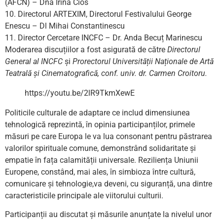
(AFCN) – Dna Irina Cios
10. Directorul ARTEXIM, Directorul Festivalului George
Enescu – Dl Mihai Constantinescu
11. Director Cercetare INCFC – Dr. Anda Becuț Marinescu
Moderarea discuțiilor a fost asigurată de către
Directorul
General al INCFC
și
Prorectorul Universității Naționale de Artă
Teatrală și Cinematografică, conf. univ. dr. Carmen Croitoru.
https://youtu.be/2lR9TkmXewE
Politicile culturale de adaptare ce includ dimensiunea
tehnologică reprezintă, în opinia participanților, primele
măsuri pe care Europa le va lua consonant pentru păstrarea
valorilor spirituale comune, demonstrând solidaritate și
empatie în fața calamității universale. Reziliența Uniunii
Europene, constând, mai ales, în simbioza între cultură,
comunicare și tehnologie,va deveni, cu siguranță, una dintre
caracteristicile principale ale viitorului culturii.
Participanții au discutat și măsurile anunțate la nivelul unor