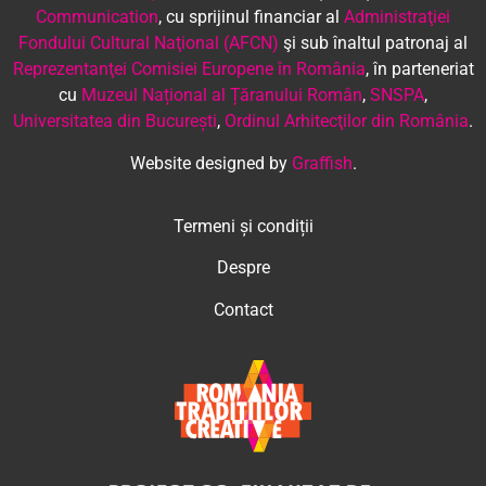
Communication
, cu sprijinul financiar al
Administraţiei
Fondului Cultural Naţional (AFCN)
şi sub înaltul patronaj al
Reprezentanţei Comisiei Europene în România
, în parteneriat
cu
Muzeul Național al Țăranului Român
,
SNSPA
,
Universitatea din București
,
Ordinul Arhitecţilor din România
.
Website designed by
Graffish
.
Termeni și condiții
Despre
Contact