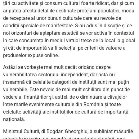
țări cu activitate și consum cultural foarte ridicat, dar și cum
ar putea afecta detaliile destinate protejării populației, modul
de receptare al unor bunuri culturale care au nevoie de
condiții speciale de manifestare. S-au adus în discuție și ce
noi orizonturi de așteptare estetică se vor activa în contextul
în care concurența în mediul virtual trece de la local la global
și cât de importantă va fi selecția pe criterii de valoare a
produselor expuse online.
Astăzi se vorbește mai mult decât oricând despre
vulnerabilitatea sectorului independent, dar asta nu
înseamnă că celelalte categorii de instituții sunt mai puțin
vulnerabile. Este nevoie de mai mult echilibru din punct de
vedere al finanțărilor și, astfel, de o diminuare a clivajelor
între marile evenimente culturale din România și toate
celelalte activități ale instituțiilor de cultură de importanță
națională.
Ministrul Culturii, dl Bogdan Gheorghiu, a subliniat măsurile
adoptate în regim de urgență și importanța stopării unei