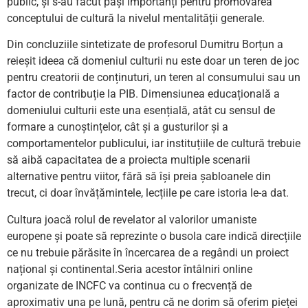
public, și s-au făcut pași importanți pentru promovarea
conceptului de cultură la nivelul mentalității generale.
Din concluziile sintetizate de profesorul Dumitru Borțun a
reieșit ideea că domeniul culturii nu este doar un teren de joc
pentru creatorii de conținuturi, un teren al consumului sau un
factor de contribuție la PIB. Dimensiunea educațională a
domeniului culturii este una esențială, atât cu sensul de
formare a cunoștințelor, cât și a gusturilor și a
comportamentelor publicului, iar instituțiile de cultură trebuie
să aibă capacitatea de a proiecta multiple scenarii
alternative pentru viitor, fără să își preia șabloanele din
trecut, ci doar învățămintele, lecțiile pe care istoria le-a dat.
Cultura joacă rolul de revelator al valorilor umaniste
europene și poate să reprezinte o busola care indică direcțiile
ce nu trebuie părăsite în încercarea de a regândi un proiect
național și continental.Seria acestor întâlniri online
organizate de INCFC va continua cu o frecvență de
aproximativ una pe lună, pentru că ne dorim să oferim pieței