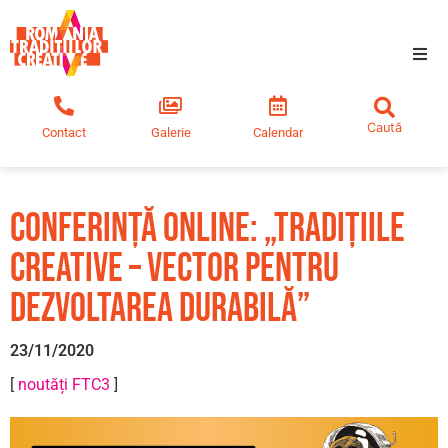
Tradiții creative
Contact
Galerie
Calendar
Comunitate
Educație
Conferință online: „Tradițiile
creative – vector pentru
Noutăți
dezvoltarea durabilă”
23/11/2020
[
noutăți FTC3
]