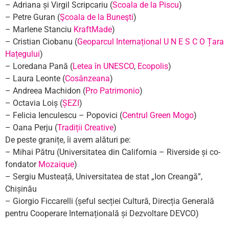
– Adriana și Virgil Scripcariu (
Scoala de la Piscu
)
– Petre Guran (
Şcoala de la Buneşti
)
– Marlene Stanciu
KraftMade
)
– Cristian Ciobanu (
Geoparcul Internațional U N E S C O Țara
Hațegului
)
– Loredana Pană (
Letea în UNESCO
,
Ecopolis
)
– Laura Leonte (
Cosânzeana
)
– Andreea Machidon (
Pro Patrimonio
)
– Octavia Loiș (
ȘEZI
)
– Felicia Ienculescu – Popovici (
Centrul Green Mogo
)
– Oana Perju (
Tradiții Creative
)
De peste granițe, îi avem alături pe:
– Mihai Pătru (Universitatea din California – Riverside și co-
fondator
Mozaique
)
– Sergiu Musteață, Universitatea de stat „Ion Creangă”,
Chișinău
– Giorgio Ficcarelli (șeful secției Cultură, Direcția Generală
pentru Cooperare Internațională și Dezvoltare DEVCO)