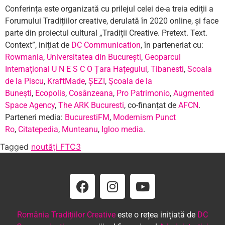
Conferința este organizată cu prilejul celei de-a treia ediții a
Forumului Tradițiilor creative, derulată în 2020 online, și face
parte din proiectul cultural „Tradiții Creative. Pretext. Text.
Context”, inițiat de
DC Communication
, în parteneriat cu:
Rowmania
,
Universitatea din București
,
Geoparcul
Internațional U N E S C O Țara Hațegului
,
Tibanesti
,
Scoala
de la Piscu
,
KraftMade
,
ȘEZI
,
Şcoala de la
Buneşti
,
Ecopolis
,
Cosânzeana
,
Pro Patrimonio
,
Augmented
Space Agency
,
The ARK Bucuresti
, co-finanțat de
AFCN
.
Parteneri media:
BucurestiFM
,
Modernism Punct
Ro
,
Citatepedia
,
Munteanu
,
Igloo media
.
Tagged
noutăți FTC3
România Tradițiilor Creative
este o rețea inițiată de
DC