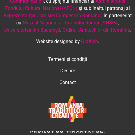
Communication
, cu sprijinul financiar al
Administraţiei
Fondului Cultural Naţional (AFCN)
şi sub înaltul patronaj al
Reprezentanţei Comisiei Europene în România
, în parteneriat
cu
Muzeul Național al Țăranului Român
,
SNSPA
,
Universitatea din București
,
Ordinul Arhitecţilor din România
.
Website designed by
Graffish
.
Termeni și condiții
Despre
Contact