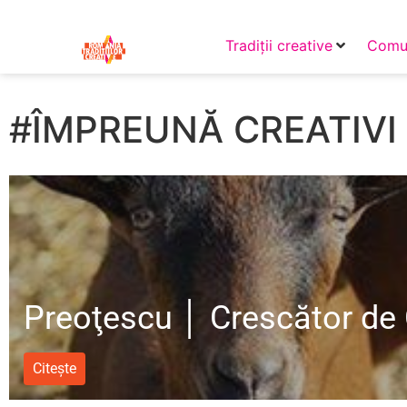
Tradiții creative
Comun
#ÎMPREUNĂ CREATIVI
Preoţescu │ Crescător de
Citește