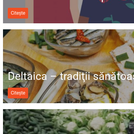
Citește
Deltaica – tradiţii sănăto
Citește