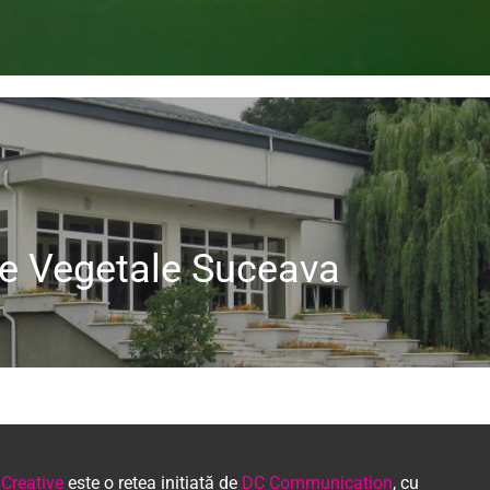
e Vegetale Suceava
 Creative
este o rețea inițiată de
DC Communication
, cu