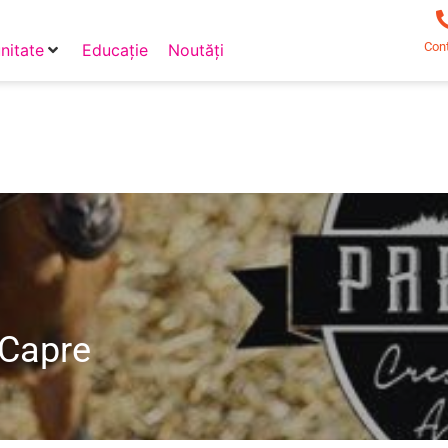
Con
itate
Educație
Noutăți
 Capre