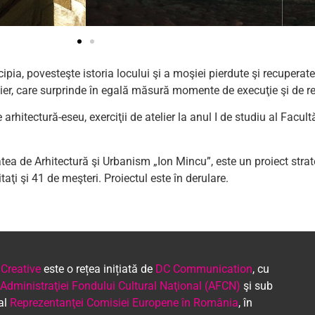
cipia, povesteşte istoria locului şi a moşiei pierdute şi recuperat
tier, care surprinde în egală măsură momente de execuţie şi de ref
 arhitectură-eseu, exerciţii de atelier la anul I de studiu al Facul
atea de Arhitectură şi Urbanism „Ion Mincu”, este un proiect str
ţi şi 41 de meşteri. Proiectul este în derulare.
 Creative
este o rețea inițiată de
DC Communication
, cu
Administraţiei Fondului Cultural Naţional (AFCN)
şi sub
 al
Reprezentanţei Comisiei Europene în România
, în