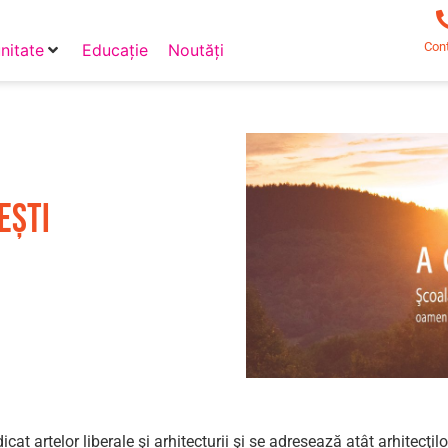
Con
itate
Educație
Noutăți
ești
t artelor liberale şi arhitecturii şi se adresează atât arhitecţilo