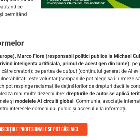
 captând ce
 și permițând
formelor
 Europe), Marco Fiore (responsabil politici publice la Michael C
vind inteligența artificială, primul de acest gen din lume):
pe 
către creatori); pe partea de
output
(conținutul generat de AI evi
ulnerabilități: este voluntar (companiile pot alege să îl urmeze sa
ech pot respinge reclamațiile deținătorilor de drepturi dacă le con
ează mai multe dezechilibre:
drepturile de autor se aplică terito
mele și
modelele AI circulă global
. Communia, asociație internaț
ru interesele domeniului public și accesului la informații.
Discuțiile profesionale se pot găsi aici