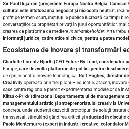
Sir Paul Dujardin (președinte Europa Nostra Belgia, Comisar 
cultural este întotdeauna negociat și niciodată neutru”
, recun
profit pe termen scurt, instituțiile publice lucrează cu timpi b
conversațiilor cu proprietari privați în jurul oportunităților, ma
crearea de platforme de mediere
multi-stakeholder
. Arta trebu
informații juridice, cadre etice și civice, pentru a putea mod
Ecosisteme de inovare și transformări e
Charlotte Lorentz Hjorth (CEO Future By Lund, coordonator pa
Europe,
care dezvoltă platforme de politici pentru deschiderea
de sprijin pentru inovare tehnologică.
Rolf Hughes, director d
Creativit
y operează prin trei piloni – educație, afaceri, inovar
șase centre regionale permit experimentarea modelelor de învăț
Kiitsak-Prikk (director al Departamentului de management cu
managementului artistic și antreprenoriatului creativ la Unive
concrete, unde studenții dezvoltă prototipuri de soluții testate cu
transversal, stimulând gândirea critică și
aducând în discuție d
Paolo Montemurro (expert în industrii creative, cofondator 