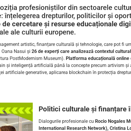
iția profesioniștilor din sectoarele cultur
 înțelegerea drepturilor, politicilor și oport
 de cercetare și resurse educaționale digi
iale ale culturii europene.
nagement artistic, finanțare culturală și tehnologie, care pot fi ur
ă Oana Nasui și
26 de experți care analizează contextul cultur
” (Editura PostModernism Museum).
Platforma educațională online
in și inteligență artificială până la concepte precum artivism și 
ței artificiale generative, aplicarea blockchain în protecția drept
Politici culturale și finanțare 
Dialogurile profesionale cu
Rocio Nogales Mu
International Research Network), Cristina L