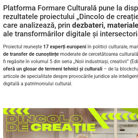
Platforma Formare Culturală pune la dispoz
rezultatele proiectului „Dincolo de creație:
care analizează, prin
dezbateri, materiale
ale transformărilor digitale și intersector
Proiectul reunește
17 experți europeni
în politici culturale, ma
de transfer de cunoștințe
moderate de cercetătoarea cultural
fi regăsite în volumul 5 din seria „Noii industriași, creativii
oferă un glosar de termeni tehnici și culturali
– de la blockcha
articole de specialitate despre provocările juridice ale inteligen
digitală a patrimoniului cultural.