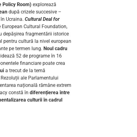
re Policy Room)
explorează
pean
după crizele succesive –
 în Ucraina.
Cultural Deal for
e European Cultural Foundation,
u depășirea fragmentării istorice
l pentru cultură la nivel european
ante pe termen lung.
Noul cadru
idează 52 de programe în 16
ponentele financiare poate crea
lui
a trecut de la temă
i Rezoluții ale Parlamentului
mentarea națională rămâne extrem
cacy constă în
diferențierea între
entalizarea culturii în cadrul