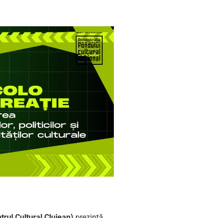
trul Cultural Clujean)
prezintă