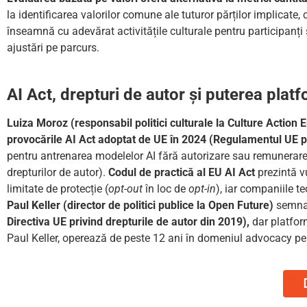
la identificarea valorilor comune ale tuturor părților implicate,
înseamnă cu adevărat activitățile culturale pentru participanți
ajustări pe parcurs.
AI Act, drepturi de autor și puterea plat
Luiza Moroz (responsabil politici culturale la Culture Action
provocările AI Act adoptat de UE în 2024 (Regulamentul UE pri
pentru antrenarea modelelor AI fără autorizare sau remunerare 
drepturilor de autor).
Codul de practică al EU AI Act
prezintă v
limitate de protecție (
opt-out
în loc de
opt-in
), iar companiile t
Paul Keller (director de politici publice la Open Future)
semnal
Directiva UE privind drepturile de autor din 2019),
dar platfor
Paul Keller, operează de peste 12 ani în domeniul advocacy pent