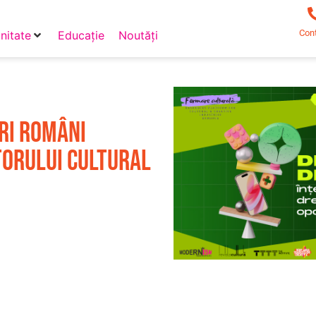
Con
itate
Educație
Noutăți
ori români
orului cultural