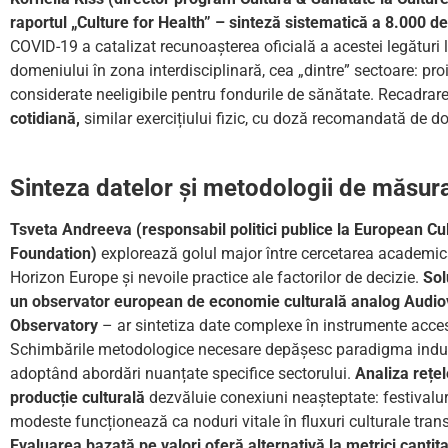
raportul „Culture for Health” – sinteză sistematică a 8.000 de 
COVID-19 a catalizat recunoașterea oficială a acestei legături 
domeniului în zona interdisciplinară, cea „dintre” sectoare: proie
considerate neeligibile pentru fondurile de sănătate. Recadra
cotidiană,
similar exercițiului fizic, cu doză recomandată de 
Sinteza datelor și metodologii de măsur
Tsveta Andreeva (responsabil politici publice la European Cul
Foundation)
explorează golul major între cercetarea academică
Horizon Europe și nevoile practice ale factorilor de decizie.
Sol
un observator european de economie culturală analog Audio
Observatory
– ar sintetiza date complexe în instrumente acces
Schimbările metodologice necesare depășesc paradigma industr
adoptând abordări nuanțate specifice sectorului.
Analiza rețel
producție
culturală
dezvăluie conexiuni neașteptate: festivalur
modeste funcționează ca noduri vitale în fluxuri culturale tran
Evaluarea bazată pe valori oferă alternativă la metrici cantitat