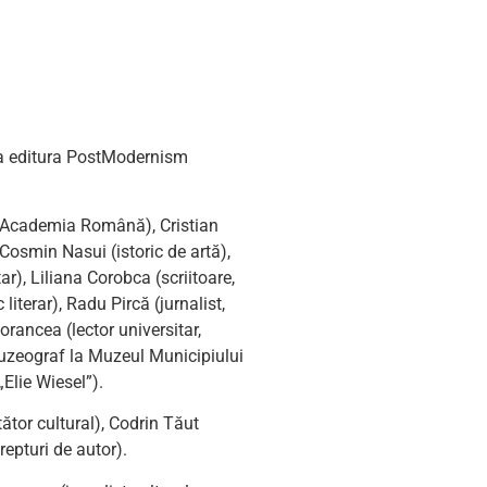
t la editura PostModernism
a”, Academia Română), Cristian
, Cosmin Nasui (istoric de artă),
), Liliana Corobca (scriitoare,
iterar), Radu Pircă (jurnalist,
dorancea (lector universitar,
muzeograf la Muzeul Municipiului
Elie Wiesel”).
ător cultural), Codrin Tăut
epturi de autor).