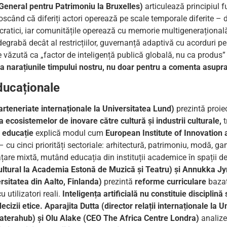
General pentru Patrimoniu la Bruxelles)
articulează principiul
oscând că diferiți actori operează pe scale temporale diferite – 
irocratici, iar comunitățile operează cu memorie multigenerațional
i degrabă decât al restricțiilor, guvernanță adaptivă cu acorduri pe
ie văzută ca „factor de inteligență publică globală, nu ca produs”
ela narațiunile timpului nostru, nu doar pentru a comenta asupra
ducaționale
rteneriate internaționale la Universitatea Lund)
prezintă proie
 ecosistemelor de inovare către cultură și industrii culturale,
t
e educație
explică modul cum
European Institute of Innovation
e – cu cinci priorități sectoriale: arhitectură, patrimoniu, modă, 
are mixtă, mutând educația din instituții academice în spații de
ltural la Academia Estonă de Muzică și Teatru) și Annukka Jy
rsitatea din Aalto, Finlanda)
prezintă
reforme curriculare
bazat
 utilizatori reali.
Inteligența artificială nu constituie disciplină
ecizii etice.
Aparajita Dutta (director relații internaționale la 
Materahub) și Olu Alake (CEO The Africa Centre Londra)
analiz