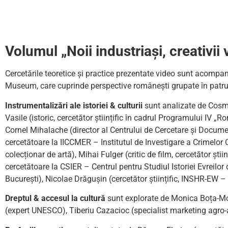
Volumul „Noii industriași, creativii
Cercetările teoretice și practice prezentate video sunt acompani
Museum, care cuprinde perspective românești grupate în patru 
Instrumentalizări ale istoriei & culturii
sunt analizate de Cosmin
Vasile (istoric, cercetător științific în cadrul Programului IV „R
Cornel Mihalache (director al Centrului de Cercetare și Docume
cercetătoare la IICCMER – Institutul de Investigare a Crimelor 
colecționar de artă), Mihai Fulger (critic de film, cercetător știi
cercetătoare la CSIER – Centrul pentru Studiul Istoriei Evreil
București), Nicolae Drăgușin (cercetător științific, INSHR-EW –
Dreptul & accesul la cultură
sunt explorate de Monica Boța-Mois
(expert UNESCO), Tiberiu Cazacioc (specialist marketing agro-a