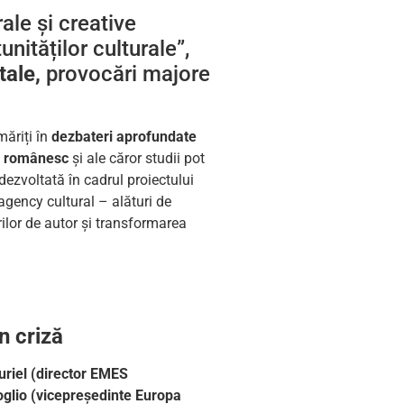
ale și creative
unităților culturale”,
tale,
provocări majore
măriți în
dezbateri aprofundate
al românesc
și ale căror studii pot
dezvoltată în cadrul proiectului
agency cultural – alături de
urilor de autor și transformarea
în criză
riel (director EMES
oglio (vicepreședinte Europa