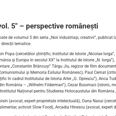
 vol. 5″ – perspective românești
ate de volumul 5 din seria „Noii industriași, creativii”, publica
direcții tematice.
 Popa (cercetător științific, Institutul de Istorie „Nicolae Iorg
omânia şi Europa în secolul XX” la Institutul de Istorie „N. Iorga”)
ntare „Constantin Brâncuși“ Târgu Jiu, regizor de film documentar
Comunismului și Memoria Exilului Românesc), Paul Cernat (critic l
nțific în cadrul Institutului de Istoria Artei „G. Oprescu”), Anca Tu
or din România – „Wilhelm Filderman”), Cezar Buiumaci (istoric, 
 Institutul Național pentru Studierea Holocaustului din România „
in (avocat, expert proprietate intelectuală), Oana Nasui (cercet
limentar, activist Slow Food), Arcadia Hinescu (avocat, expert dr