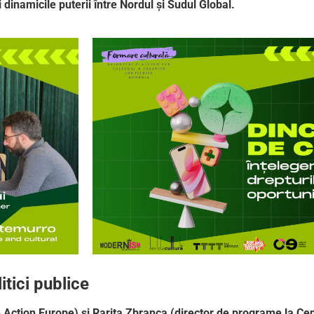
i dinamicile puterii între Nordul și Sudul Global.
itici publice
 Action Europe) și Rarița Zbranca (director de programe la Cen