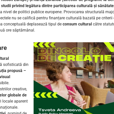
studii privind legătura dintre participarea culturală și sănătatea
la nivel de politici publice europene. Provocarea structurală maj
ctele nu se califică pentru finanțare culturală bazată pe criterii 
rea conceptuală deplasează tipul de
consum cultural
către statut
două ore săptămânal.
are
tural
 sofisticată din
uția propusă –
visual
ibile.
iilor creative,
elor globale de
i locale aparent
snaționale.
ivi,
pornind de