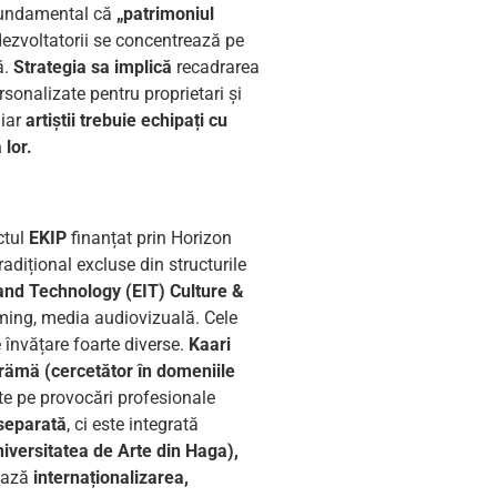
 fundamental că
„patrimoniul
dezvoltatorii se concentrează pe
ă.
Strategia sa implică
recadrarea
rsonalizate pentru proprietari și
 iar
artiștii trebuie echipați cu
 lor.
ctul
EKIP
finanțat prin Horizon
radițional excluse din structurile
 and Technology (EIT) Culture &
gaming, media audiovizuală. Cele
 învățare foarte diverse.
Kaari
rämä (cercetător în domeniile
e pe provocări profesionale
 separată
, ci este integrată
Universitatea de Arte din Haga),
ează
internaționalizarea,