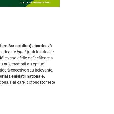
ulture Association) abordează
partea de
input
(datele folosite
tă revendicările de încălcare a
u nu), creatorii au opțiuni
sideră excesive sau irelevante.
rial (legislații naționale,
ională al cărei cofondator este