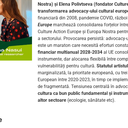
Nostra) și Elena Polivtseva (fondator Cultu
transformarea advocacy-ului cultural euro
financiară din 2008, pandemie COVID, război
Europe
marchează consolidarea forțelor într
Culture Action Europe și Europa Nostra pentr
a sectorului. Provocarea persistă: advocacy-u
este un maraton care necesită eforturi const
financiar multianual 2028-2034
al UE consol
instrumente, dar alocarea flexibilă între com
vulnerabilități pentru cultură.
Statutul artistu
marginalizată, la prioritate europeană, cu tre
European între 2020-2023, în timp ce imple
de fragmentată. Tensiunea centrală în advo
cultura ca bun public fundamental și instrum
altor sectoare
(ecologie, sănătate etc).
e